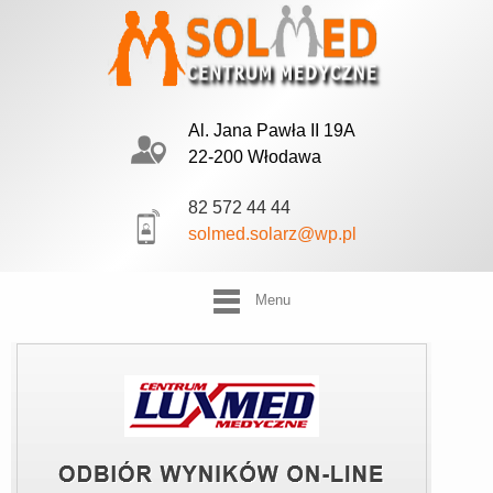
Al. Jana Pawła II 19A
22-200 Włodawa
82 572 44 44
solmed.solarz@wp.pl
Menu