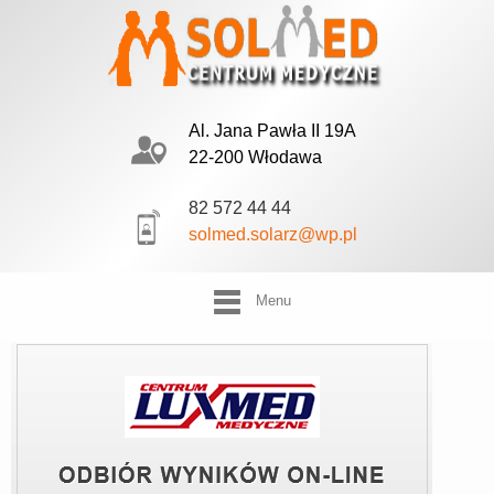
Al. Jana Pawła II 19A
22-200 Włodawa
82 572 44 44
solmed.solarz@wp.pl
Menu